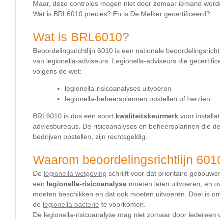
Maar, deze controles mogen niet door zomaar iemand word
Wat is BRL6010 precies? En is De Melker gecertificeerd?
Wat is BRL6010?
Beoordelingsrichtlijn 6010 is een nationale beoordelingsrichtli
van legionella-adviseurs. Legionella-adviseurs die gecertifi
volgens de wet:
legionella-risicoanalyses uitvoeren
legionella-beheersplannen opstellen of herzien
BRL6010 is dus een soort
kwaliteitskeurmerk
voor installa
adviesbureaus. De risicoanalyses en beheersplannen die de
bedrijven opstellen, zijn rechtsgeldig.
Waarom beoordelingsrichtlijn 601
De
legionella wetgeving
schrijft voor dat prioritaire gebouwen 
een
legionella-risicoanalyse
moeten laten uitvoeren, en 
moeten beschikken en dat ook moeten uitvoeren. Doel is o
de
legionella bacterie
te voorkomen.
De legionella-risicoanalyse mag niet zomaar door iedereen