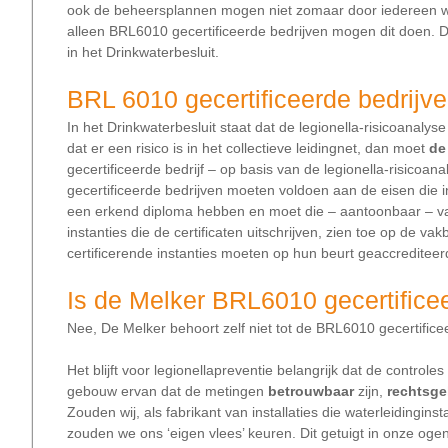
ook de beheersplannen mogen niet zomaar door iedereen w
alleen BRL6010 gecertificeerde bedrijven mogen dit doen. Dat
in het Drinkwaterbesluit.
BRL 6010 gecertificeerde bedrijv
In het Drinkwaterbesluit staat dat de legionella-risicoanaly
dat er een risico is in het collectieve leidingnet, dan moet
de
gecertificeerde bedrijf – op basis van de legionella-risicoan
gecertificeerde bedrijven moeten voldoen aan de eisen die in
een erkend diploma hebben en moet die – aantoonbaar – va
instanties die de certificaten uitschrijven, zien toe op de
certificerende instanties moeten op hun beurt geaccrediteer
Is de Melker BRL6010 gecertifice
Nee, De Melker behoort zelf niet tot de BRL6010 gecertifice
Het blijft voor legionellapreventie belangrijk dat de control
gebouw ervan dat de metingen
betrouwbaar
zijn,
rechtsge
Zouden wij, als fabrikant van installaties die waterleidinginst
zouden we ons ‘eigen vlees’ keuren. Dit getuigt in onze ogen