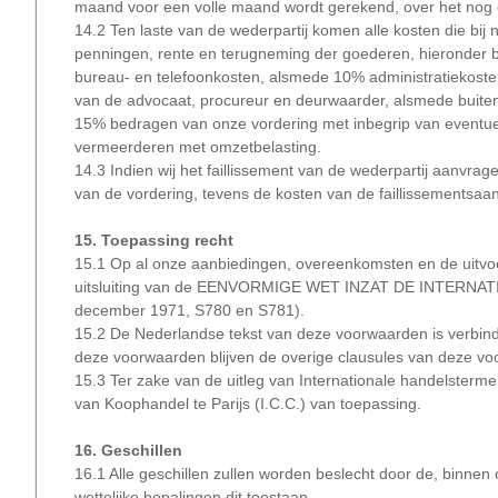
maand voor een volle maand wordt gerekend, over het nog 
14.2 Ten laste van de wederpartij komen alle kosten die bij 
penningen, rente en terugneming der goederen, hieronder beg
bureau- en telefoonkosten, alsmede 10% administratiekost
van de advocaat, procureur en deurwaarder, alsmede buiteng
15% bedragen van onze vordering met inbegrip van eventuel
vermeerderen met omzetbelasting.
14.3 Indien wij het faillissement van de wederpartij aanvrage
van de vordering, tevens de kosten van de faillissementsaa
15. Toepassing recht
15.1 Op al onze aanbiedingen, overeenkomsten en de uitvoe
uitsluiting van de EENVORMIGE WET INZAT DE INTERN
december 1971, S780 en S781).
15.2 De Nederlandse tekst van deze voorwaarden is verbinde
deze voorwaarden blijven de overige clausules van deze vo
15.3 Ter zake van de uitleg van Internationale handelsterm
van Koophandel te Parijs (I.C.C.) van toepassing.
16. Geschillen
16.1 Alle geschillen zullen worden beslecht door de, binnen
wettelijke bepalingen dit toestaan.