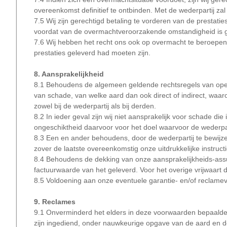
overeenkomst definitief te ontbinden. Met de wederpartij za
7.5 Wij zijn gerechtigd betaling te vorderen van de prestatie
voordat van de overmachtveroorzakende omstandigheid is 
7.6 Wij hebben het recht ons ook op overmacht te beroepen
prestaties geleverd had moeten zijn.
8. Aansprakelijkheid
8.1 Behoudens de algemeen geldende rechtsregels van open
van schade, van welke aard dan ook direct of indirect, wa
zowel bij de wederpartij als bij derden.
8.2 In ieder geval zijn wij niet aansprakelijk voor schade di
ongeschiktheid daarvoor voor het doel waarvoor de wederpar
8.3 Een en ander behoudens, door de wederpartij te bewijze
zover de laatste overeenkomstig onze uitdrukkelijke instruc
8.4 Behoudens de dekking van onze aansprakelijkheids-assura
factuurwaarde van het geleverd. Voor het overige vrijwaart de
8.5 Voldoening aan onze eventuele garantie- en/of reclamev
9. Reclames
9.1 Onverminderd het elders in deze voorwaarden bepaalde di
zijn ingediend, onder nauwkeurige opgave van de aard en de