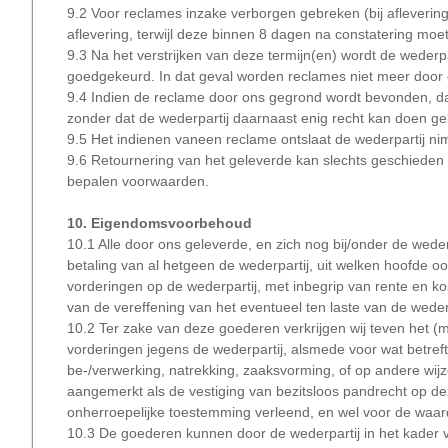
9.2 Voor reclames inzake verborgen gebreken (bij aflevering
aflevering, terwijl deze binnen 8 dagen na constatering moet
9.3 Na het verstrijken van deze termijn(en) wordt de wederpa
goedgekeurd. In dat geval worden reclames niet meer door
9.4 Indien de reclame door ons gegrond wordt bevonden, dan
zonder dat de wederpartij daarnaast enig recht kan doen g
9.5 Het indienen vaneen reclame ontslaat de wederpartij nim
9.6 Retournering van het geleverde kan slechts geschieden 
bepalen voorwaarden.
10. Eigendomsvoorbehoud
10.1 Alle door ons geleverde, en zich nog bij/onder de wede
betaling van al hetgeen de wederpartij, uit welken hoofde o
vorderingen op de wederpartij, met inbegrip van rente en ko
van de vereffening van het eventueel ten laste van de wed
10.2 Ter zake van deze goederen verkrijgen wij teven het 
vorderingen jegens de wederpartij, alsmede voor wat betre
be-/verwerking, natrekking, zaaksvorming, of op andere wijze
aangemerkt als de vestiging van bezitsloos pandrecht op de
onherroepelijke toestemming verleend, en wel voor de waar
10.3 De goederen kunnen door de wederpartij in het kader v