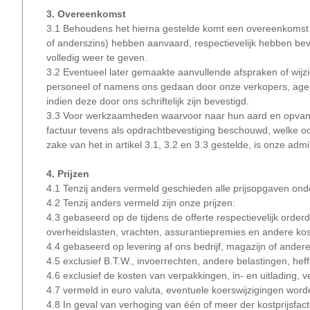
3. Overeenkomst
3.1 Behoudens het hierna gestelde komt een overeenkomst met
of anderszins) hebben aanvaard, respectievelijk hebben bev
volledig weer te geven.
3.2 Eventueel later gemaakte aanvullende afspraken of wij
personeel of namens ons gedaan door onze verkopers, agen
indien deze door ons schriftelijk zijn bevestigd.
3.3 Voor werkzaamheden waarvoor naar hun aard en opvang 
factuur tevens als opdrachtbevestiging beschouwd, welke oo
zake van het in artikel 3.1, 3.2 en 3.3 gestelde, is onze admi
4. Prijzen
4.1 Tenzij anders vermeld geschieden alle prijsopgaven ond
4.2 Tenzij anders vermeld zijn onze prijzen:
4.3 gebaseerd op de tijdens de offerte respectievelijk orde
overheidslasten, vrachten, assurantiepremies en andere kos
4.4 gebaseerd op levering af ons bedrijf, magazijn of ander
4.5 exclusief B.T.W., invoerrechten, andere belastingen, hef
4.6 exclusief de kosten van verpakkingen, in- en uitlading, 
4.7 vermeld in euro valuta, eventuele koerswijzigingen wor
4.8 In geval van verhoging van één of meer der kostprijsfact