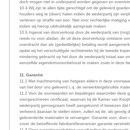
doch mogen niet in onderpand worden gegeven en evenmin s
10.4 Wij zijn te allen tijde gerechtigd om de geleverd goedere
houders weg te (doen) halen indien de wederpartij zijn verpl
verlenen op straffe van een. Niet voor rechterlijke matiging 
indien wij hierop uitdrukkelijk aanspraak maken.
10.5 Ingeval van doorverkoop door de wederpartij van (nog) 
reeds nu voor alsdan, de uit deze doorverkoop ontstane vor
overdracht dan als (gedeeltelijke) betaling wordt aangemer
opdat wij het verschuldigde rechtstreeks bij de tweede kop
mindering gebracht op het door de wederpartij totaal aan o
eenzelfde eigendomsvoorbehoud te maken zoals in deze be
11. Garantie
11.1 Met inachtneming van hetgeen elders in deze voorwaarde
van het door ons geleverd c.q. de verwerkte/gebruikte materia
11.2 Voor de voorwaarden en bepalingen waaronder deze gara
voorgeschreven certificaat, waarvan bij de Kamer van Koop
wederpartij genoegzaam heeft aangetoond of bewezen dat he
verkeerd daaraan te stellen eisen, zullen wij de, als gevolg 
geleverde/de materialen te vervangen. Garantie voor, door
zover de betreffende fabrikant/leverancier garantie verstrekt
11.3 Onze garantieverplichting vervalt indien de wederpartij z