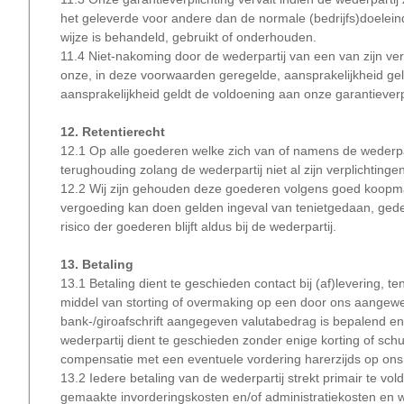
het geleverde voor andere dan de normale (bedrijfs)doele
wijze is behandeld, gebruikt of onderhouden.
11.4 Niet-nakoming door de wederpartij van een van zijn ver
onze, in deze voorwaarden geregelde, aansprakelijkheid ge
aansprakelijkheid geldt de voldoening aan onze garantiever
12. Retentierecht
12.1 Op alle goederen welke zich van of namens de wederpa
terughouding zolang de wederpartij niet al zijn verplichting
12.2 Wij zijn gehouden deze goederen volgens goed koopma
vergoeding kan doen gelden ingeval van tenietgedaan, gedeel
risico der goederen blijft aldus bij de wederpartij.
13. Betaling
13.1 Betaling dient te geschieden contact bij (af)levering, t
middel van storting of overmaking op een door ons aangew
bank-/giroafschrift aangegeven valutabedrag is bepalend en
wederpartij dient te geschieden zonder enige korting of schul
compensatie met een eventuele vordering harerzijds op ons
13.2 Iedere betaling van de wederpartij strekt primair te v
gemaakte invorderingskosten en/of administratiekosten en