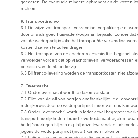
goederen. De eventuele mindere opbrengst en de kosten ko
rechten.
6. Transport/risico
6.1 De wijze van transport, verzending, verpakking e.d. word
door ons als goed huisvader/koopman bepaald, zonder dat w
van de wederpartij inzake het transport/de verzending worde
kosten daarvan te zullen dragen.
6.2 Het transport van de goederen geschiedt in beginsel ste
vervoerder vordert dat op vrachtbrieven, vervoeradressen e
en risico van de afzender zijn.
6.3 Bij franco-levering worden de transportkosten niet afzon
7. Overmacht
7.1 Onder overmacht wordt te dezen verstaan:
7.2 Elke van de wil van partijen onafhankelijke, c.q. onv
redelijkerwijs door de wederpartij niet meer van ons kan wo
7.3 Onder “overmacht” wordt in ieder geval begrepen: werk
transportmoeilijkheden, brand, overheidsmaatregelen, waaro
bedrijfsstoringen bij ons c.q. bij onze leveranciers, alsmed
jegens de wederpartij niet (meer) kunnen nakomen.
7.4 Indien zich een overmachtsituatie voordoet, zijn wij ge