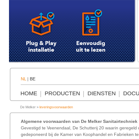
NL
|
BE
HOME
PRODUCTEN
DIENSTEN
DOCU
De Melker
>
leveringsvoorwaarden
Algemene voorwaarden van De Melker Sanitairtechniek
Gevestigd te Veenendaal, De Schutterij 20 waarin geregeld 
gedeponeerd bij de Kamer van Koophandel en Fabrieken te U