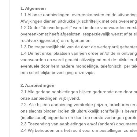
1. Algemeen
1.1 Al onze aanbiedingen, overeenkomsten en de uitvoering
Afwijkingen dienen uitdrukkelijk schriftelijk met ons overe
1.2 Onder “de wederpartij” wordt in deze voorwaarden vers
overeenkomst heeft afgesloten, respectievelijk wenst af te 
rechtverkrijgende(n) en erfgenamen.
1.3 De toepasselijkheid van de door de wederpartij gehante
1.4 De het enkel plaatsen van een order en/of de in ontva
voorwaarden en wordt geacht stilzwijgend met de uitsluiten
eventuele door hem nadere mondelinge, telefonisch, per tel
een schriftelijke bevestiging onzerzijds.
2. Aanbiedingen
2.1 Alle gedane aanbiedingen blijven gedurende een door ons
onze aanbiedingen vrijblijvend.
2.2. Alle bij een aanbieding verstrekte prijzen, brochures 
ons slechts binden indien dit uitdrukkelijk schriftelijk is beve
(intellectueel) eigendom en dient op eerste verlangen gere
2.3 Toezending van aanbiedingen en/of (andere) documentatie 
2.4 Wij behouden ons het recht voor om bestellingen zonde