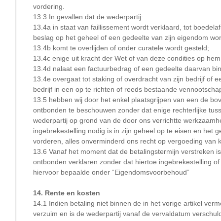
vordering.
13.3 In gevallen dat de wederpartij:
13.4a in staat van faillissement wordt verklaard, tot boedel
beslag op het geheel of een gedeelte van zijn eigendom wor
13.4b komt te overlijden of onder curatele wordt gesteld;
13.4c enige uit kracht der Wet of van deze condities op hem
13.4d nalaat een factuurbedrag of een gedeelte daarvan bin
13.4e overgaat tot staking of overdracht van zijn bedrijf of
bedrijf in een op te richten of reeds bestaande vennootschap, 
13.5 hebben wij door het enkel plaatsgrijpen van een de 
ontbonden te beschouwen zonder dat enige rechterlijke tusse
wederpartij op grond van de door ons verrichtte werkzaamh
ingebrekestelling nodig is in zijn geheel op te eisen en het
vorderen, alles onverminderd ons recht op vergoeding van 
13.6 Vanaf het moment dat de betalingstermijn verstreken i
ontbonden verklaren zonder dat hiertoe ingebrekestelling of
hiervoor bepaalde onder “Eigendomsvoorbehoud”
14. Rente en kosten
14.1 Indien betaling niet binnen de in het vorige artikel ve
verzuim en is de wederpartij vanaf de vervaldatum verschu