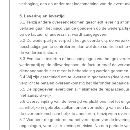
verhoging, een en ander met inachtneming van de eventueel 
5. Levering en levertijd
5.1 Tenzij andere overeengekomen geschiedt levering af on
verlaten gaan het risico van de goederen op de wederpartij o
op de factuur of anderszins, wordt aangegeven.
5.2 De wederpartij is verplicht het geleverde c.q. de verpakk
beschadigingen te controleren, dan wel deze controle uit t
de wederpartij staan.
5.3 Eventuele tekorten of beschadigingen van het geleverde e
wederpartij op de afleveringsbon, de factuur en/of de verv
dienaangaande niet meer in behandeling worden genomen. On
5.4 Wij zijn gerechtigd om te leveren in gedeelten (deellever
verplicht te betalen overeenkomstig het hieronder bepaalde 
5.5 De opgegeven levertijden zijn alsmede de reparatieduur g
niet aansprakelijk.
5.6 Overschrijding van de levertijd verplicht ons niet tot en
schriftelijke in gebreke stellen, onder vermelding van een laa
de overeenkomst schriftelijk te annuleren, tenzij wij in over
5.7 Wanneer de goederen na het verstrijken van de leveringsti
opgeslagen, voor zijn rekening en risico. Na een periode va