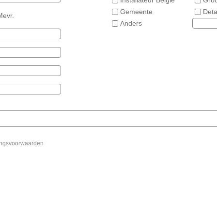
Installateur Belgie
Groo
Gemeente
Deta
evr.
Anders
ingsvoorwaarden