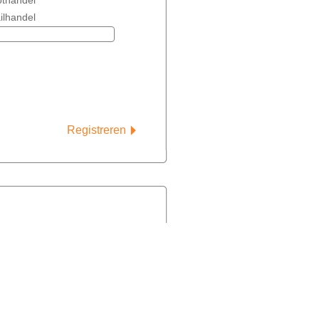
thandel
ilhandel
Registreren