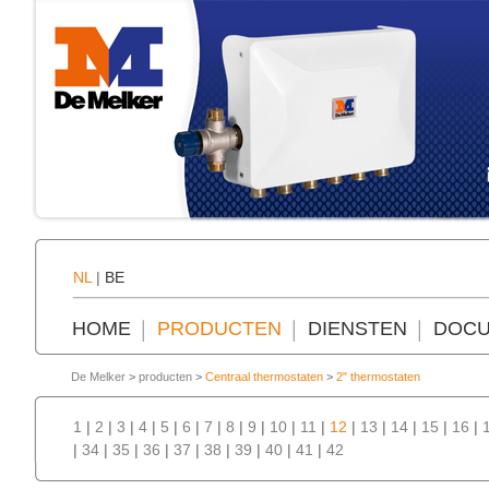
NL
|
BE
HOME
PRODUCTEN
DIENSTEN
DOCU
De Melker
>
producten
>
Centraal thermostaten
>
2" thermostaten
1
|
2
|
3
|
4
|
5
|
6
|
7
|
8
|
9
|
10
|
11
|
12
|
13
|
14
|
15
|
16
|
|
34
|
35
|
36
|
37
|
38
|
39
|
40
|
41
|
42