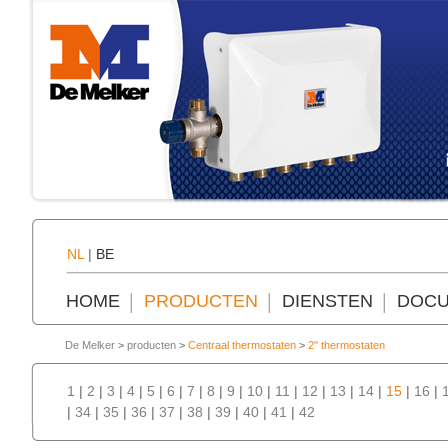
NL
|
BE
HOME
PRODUCTEN
DIENSTEN
DOCU
De Melker
>
producten
>
Centraal thermostaten
>
2" thermostaten
1
|
2
|
3
|
4
|
5
|
6
|
7
|
8
|
9
|
10
|
11
|
12
|
13
|
14
|
15
|
16
|
|
34
|
35
|
36
|
37
|
38
|
39
|
40
|
41
|
42