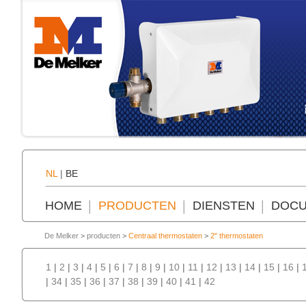
NL
|
BE
HOME
PRODUCTEN
DIENSTEN
DOCU
De Melker
>
producten
>
Centraal thermostaten
>
2" thermostaten
1
|
2
|
3
|
4
|
5
|
6
|
7
|
8
|
9
|
10
|
11
|
12
|
13
|
14
|
15
|
16
|
|
34
|
35
|
36
|
37
|
38
|
39
|
40
|
41
|
42