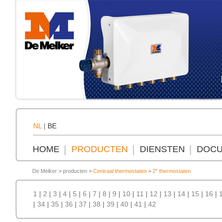
NL
|
BE
HOME
PRODUCTEN
DIENSTEN
DOCU
De Melker
>
producten
>
Centraal thermostaten
>
2" thermostaten
1
|
2
|
3
|
4
|
5
|
6
|
7
|
8
|
9
|
10
|
11
|
12
|
13
|
14
|
15
|
16
|
|
34
|
35
|
36
|
37
|
38
|
39
|
40
|
41
|
42