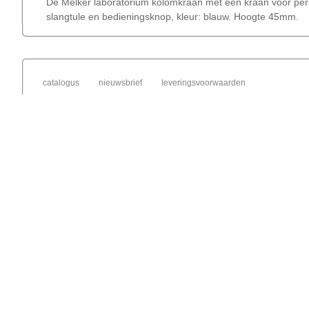
De Melker laboratorium kolomkraan met één kraan voor pers
slangtule en bedieningsknop, kleur: blauw. Hoogte 45mm.
catalogus
nieuwsbrief
leveringsvoorwaarden