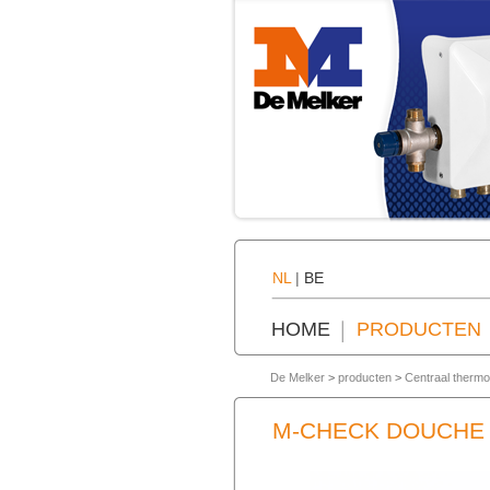
NL
|
BE
HOME
PRODUCTEN
De Melker
>
producten
>
Centraal thermo
M-CHECK DOUCHE 