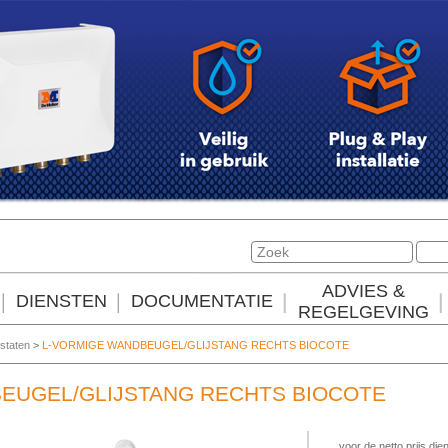
ADVIES &
DIENSTEN
DOCUMENTATIE
REGELGEVING
staten
>
L-VORMIGE WANDBEUGEL/GLIJSTANG RECHTS BIOCOTE
EUGEL/GLIJSTANG RECHTS BIOCOTE
voor de netto prijs dien