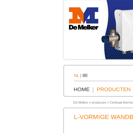
NL
|
BE
HOME
PRODUCTEN
De Melker
>
producten
>
Centraal thermo
L-VORMIGE WANDB