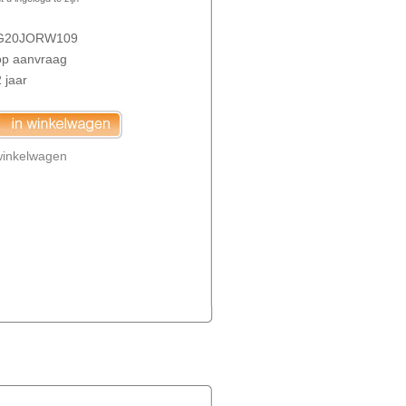
G20JORW109
op aanvraag
 jaar
winkelwagen