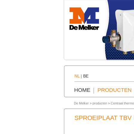
NL
|
BE
HOME
PRODUCTEN
De Melker
>
producten
>
Centraal thermo
SPROEIPLAAT TBV