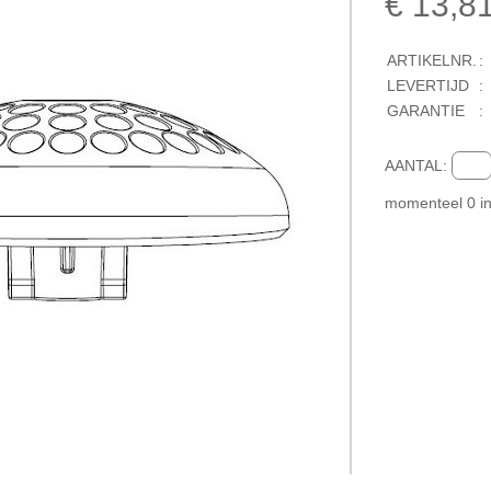
€ 13,8
ARTIKELNR.
:
LEVERTIJD
:
GARANTIE
:
AANTAL:
momenteel
0
i