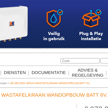
ADVIES &
DIENSTEN
DOCUMENTATIE
REGELGEVING
staten
>
DE MELKER SIRIUS WASTAFELKRAAN WANDOPBOUW BATT 6V.
S WASTAFELKRAAN WANDOPBOUW BATT 6V.