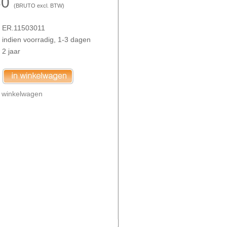
30
(
BRUTO
excl. BTW)
ER.11503011
indien voorradig, 1-3 dagen
2 jaar
n
winkelwagen