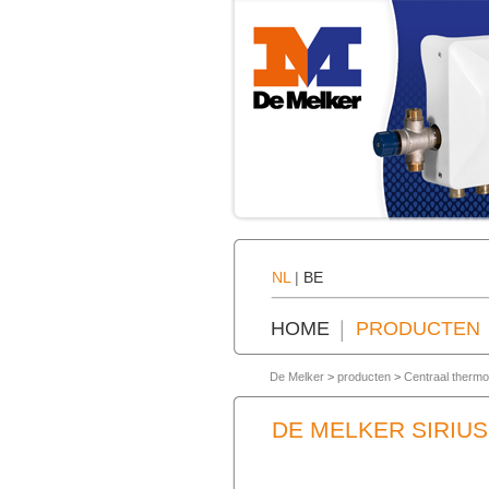
NL
|
BE
HOME
PRODUCTEN
De Melker
>
producten
>
Centraal thermo
DE MELKER SIRIU