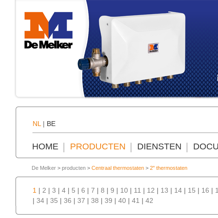
NL
|
BE
HOME
PRODUCTEN
DIENSTEN
DOCU
De Melker
>
producten
>
Centraal thermostaten
>
2" thermostaten
1
|
2
|
3
|
4
|
5
|
6
|
7
|
8
|
9
|
10
|
11
|
12
|
13
|
14
|
15
|
16
|
|
34
|
35
|
36
|
37
|
38
|
39
|
40
|
41
|
42