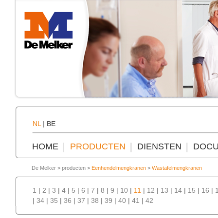
NL
|
BE
HOME
PRODUCTEN
DIENSTEN
DOCU
De Melker
>
producten
>
Eenhendelmengkranen
>
Wastafelmengkranen
1
|
2
|
3
|
4
|
5
|
6
|
7
|
8
|
9
|
10
|
11
|
12
|
13
|
14
|
15
|
16
|
|
34
|
35
|
36
|
37
|
38
|
39
|
40
|
41
|
42