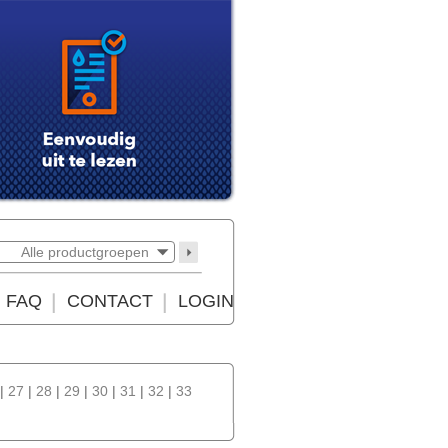
Alle productgroepen
FAQ
CONTACT
LOGIN
|
27
|
28
|
29
|
30
|
31
|
32
|
33