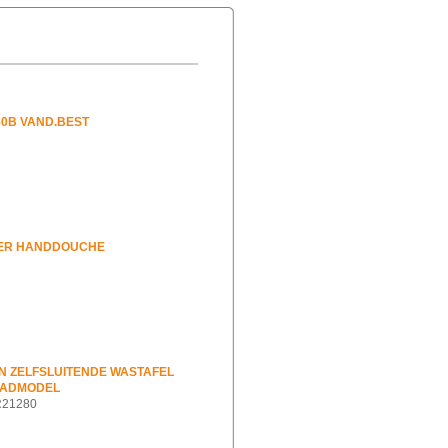
50B VAND.BEST
TER HANDDOUCHE
 ZELFSLUITENDE WASTAFEL
LADMODEL
ER21280