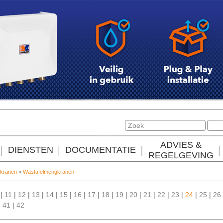
ADVIES &
DIENSTEN
DOCUMENTATIE
REGELGEVING
kranen
>
Wastafelmengkranen
|
11
|
12
|
13
|
14
|
15
|
16
|
17
|
18
|
19
|
20
|
21
|
22
|
23
|
24
|
25
|
26
|
41
|
42