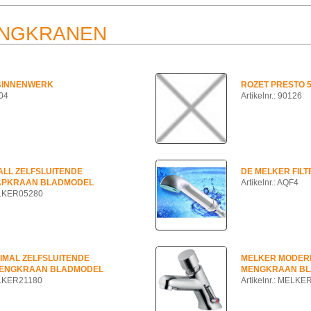
NGKRANEN
 BINNENWERK
ROZET PRESTO 
104
Artikelnr.: 90126
LL ZELFSLUITENDE
DE MELKER FIL
APKRAAN BLADMODEL
Artikelnr.: AQF4
MELKER05280
IMAL ZELFSLUITENDE
MELKER MODERN
ENGKRAAN BLADMODEL
MENGKRAAN B
MELKER21180
Artikelnr.: MELK