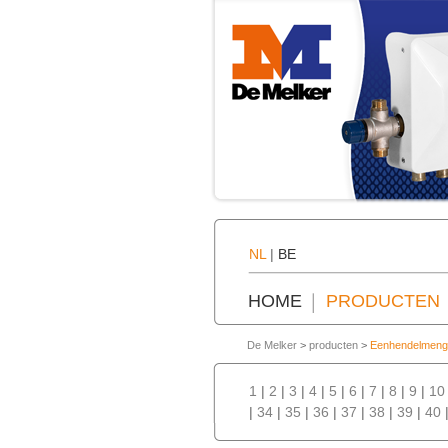
NL
|
BE
HOME
PRODUCTEN
De Melker
>
producten
>
Eenhendelmeng
1
|
2
|
3
|
4
|
5
|
6
|
7
|
8
|
9
|
10
|
34
|
35
|
36
|
37
|
38
|
39
|
40