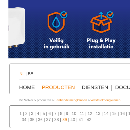
NL
|
BE
HOME
PRODUCTEN
DIENSTEN
DOCU
De Melker
>
producten
>
Eenhendelmengkranen
>
Wastafelmengkranen
1
|
2
|
3
|
4
|
5
|
6
|
7
|
8
|
9
|
10
|
11
|
12
|
13
|
14
|
15
|
16
|
|
34
|
35
|
36
|
37
|
38
|
39
|
40
|
41
|
42