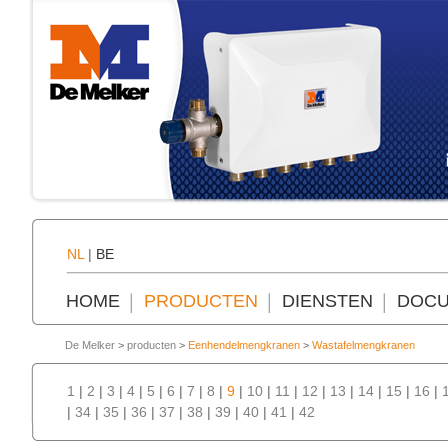
NL
|
BE
HOME
PRODUCTEN
DIENSTEN
DOCU
De Melker
>
producten
>
Eenhendelmengkranen
>
Wastafelmengkranen
1
|
2
|
3
|
4
|
5
|
6
|
7
|
8
|
9
|
10
|
11
|
12
|
13
|
14
|
15
|
16
|
|
34
|
35
|
36
|
37
|
38
|
39
|
40
|
41
|
42