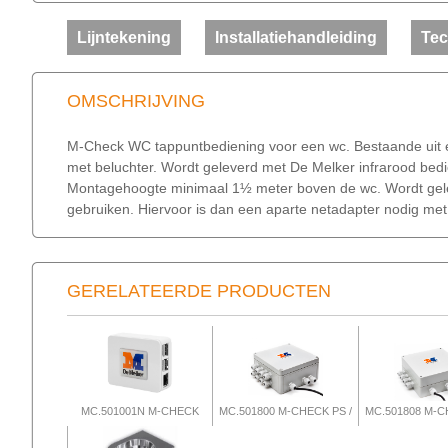
Lijntekening
Installatiehandleiding
Tec
OMSCHRIJVING
M-Check WC tappuntbediening voor een wc. Bestaande ui
met beluchter. Wordt geleverd met De Melker infrarood bed
Montagehoogte minimaal 1½ meter boven de wc. Wordt gelever
gebruiken. Hiervoor is dan een aparte netadapter nodig met
GERELATEERDE PRODUCTEN
MC.501001N M-CHECK
MC.501800 M-CHECK PS /
MC.501808 M-C
SWI