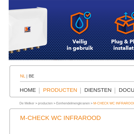
NL
|
BE
HOME
PRODUCTEN
DIENSTEN
DOCU
De Melker
>
producten
>
Eenhendelmengkranen
>
M-CHECK WC INFRAROO
M-CHECK WC INFRAROOD