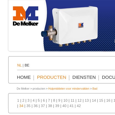
NL
|
BE
HOME
PRODUCTEN
DIENSTEN
DOCU
De Melker
>
producten
>
Hulpmiddelen voor mindervaliden
>
Bad
1
|
2
|
3
|
4
|
5
|
6
|
7
|
8
|
9
|
10
|
11
|
12
|
13
|
14
|
15
|
16
|
|
34
|
35
|
36
|
37
|
38
|
39
|
40
|
41
|
42