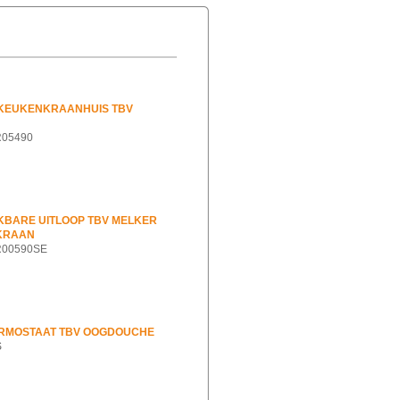
KEUKENKRAANHUIS TBV
ER05490
KBARE UITLOOP TBV MELKER
KRAAN
ER00590SE
ERMOSTAAT TBV OOGDOUCHE
S