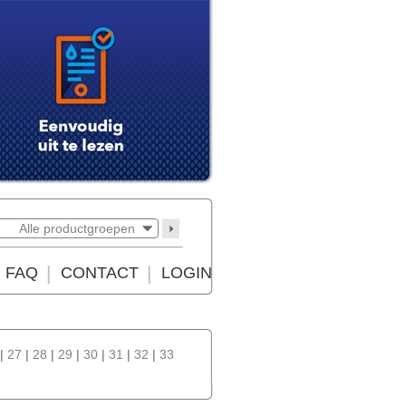
Alle productgroepen
FAQ
CONTACT
LOGIN
|
27
|
28
|
29
|
30
|
31
|
32
|
33