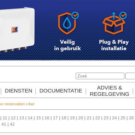
ADVIES &
DIENSTEN
DOCUMENTATIE
REGELGEVING
or mindervaliden
>
Bad
|
11
|
12
|
13
|
14
|
15
|
16
|
17
|
18
|
19
|
20
|
21
|
22
|
23
|
24
|
25
|
26
|
41
|
42