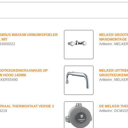
SIRIUS INBOUW URINOIRSPOELER
MELKER GROOT
. WIT
WANDMONTAGE
R.33000022
Artikelnr.: MELK
OOTKEUKENKRAANHUIS OP
MELKER UITTRE
N HOOG 140MM
GROOTKEUKEN
MELKER55490
Artikelnr.: MELK
TRAAL THERMOSTAAT VERSIE 2
DE MELKER TH
MB218
Artikelnr.: DCM10