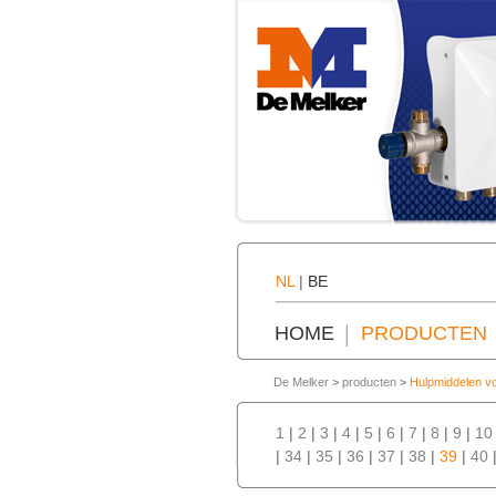
NL
|
BE
HOME
PRODUCTEN
De Melker
>
producten
>
Hulpmiddelen vo
1
|
2
|
3
|
4
|
5
|
6
|
7
|
8
|
9
|
10
|
34
|
35
|
36
|
37
|
38
|
39
|
40