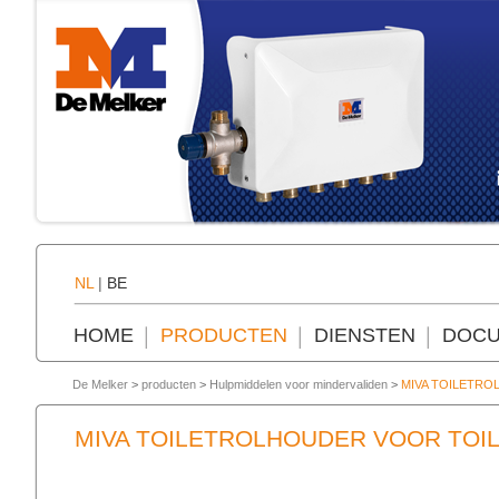
NL
|
BE
HOME
PRODUCTEN
DIENSTEN
DOCU
De Melker
>
producten
>
Hulpmiddelen voor mindervaliden
>
MIVA TOILETR
MIVA TOILETROLHOUDER VOOR TOI