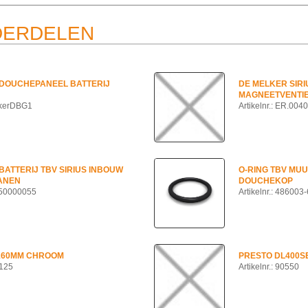
DERDELEN
 DOUCHEPANEEL BATTERIJ
DE MELKER SIRI
MAGNEETVENTI
elkerDBG1
Artikelnr.: ER.004
BATTERIJ TBV SIRIUS INBOUW
O-RING TBV MU
ANEN
DOUCHEKOP
R.50000055
Artikelnr.: 486003-
 160MM CHROOM
PRESTO DL400S
7125
Artikelnr.: 90550