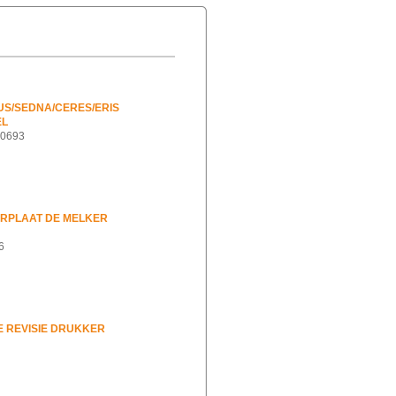
US/SEDNA/CERES/ERIS
EL
00693
URPLAAT DE MELKER
6
E REVISIE DRUKKER