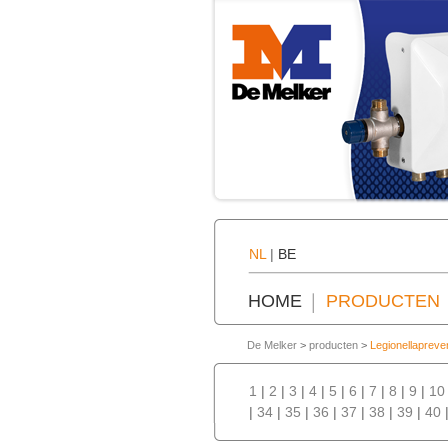
NL
|
BE
HOME
PRODUCTEN
De Melker
>
producten
>
Legionellapreve
1
|
2
|
3
|
4
|
5
|
6
|
7
|
8
|
9
|
10
|
34
|
35
|
36
|
37
|
38
|
39
|
40