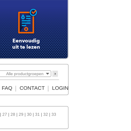
Alle productgroepen
FAQ
CONTACT
LOGIN
|
27
|
28
|
29
|
30
|
31
|
32
|
33