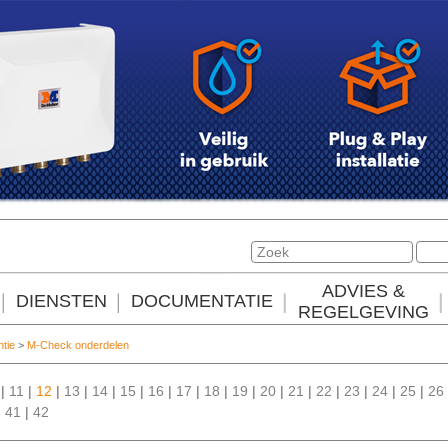
ADVIES &
DIENSTEN
DOCUMENTATIE
REGELGEVING
ntie
>
M-Check onderdelen
|
11
|
12
|
13
|
14
|
15
|
16
|
17
|
18
|
19
|
20
|
21
|
22
|
23
|
24
|
25
|
26
|
41
|
42