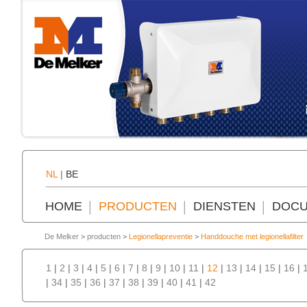
NL
|
BE
HOME
PRODUCTEN
DIENSTEN
DOCU
De Melker
>
producten
>
Legionellapreventie
>
Handdouche met legionellafilter
1
|
2
|
3
|
4
|
5
|
6
|
7
|
8
|
9
|
10
|
11
|
12
|
13
|
14
|
15
|
16
|
|
34
|
35
|
36
|
37
|
38
|
39
|
40
|
41
|
42