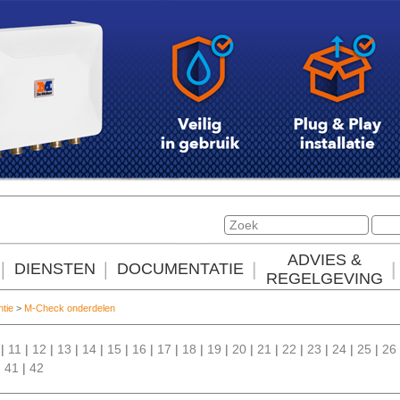
ADVIES &
DIENSTEN
DOCUMENTATIE
REGELGEVING
ntie
>
M-Check onderdelen
|
11
|
12
|
13
|
14
|
15
|
16
|
17
|
18
|
19
|
20
|
21
|
22
|
23
|
24
|
25
|
26
|
41
|
42