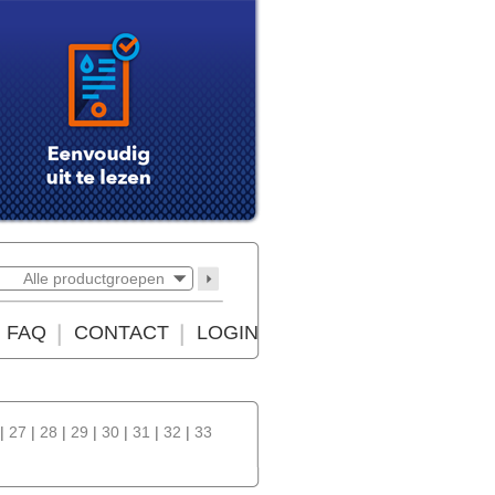
Alle productgroepen
FAQ
CONTACT
LOGIN
|
27
|
28
|
29
|
30
|
31
|
32
|
33