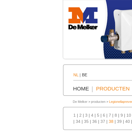
NL
|
BE
HOME
PRODUCTEN
De Melker
>
producten
>
Legionellapreve
1
|
2
|
3
|
4
|
5
|
6
|
7
|
8
|
9
|
10
|
34
|
35
|
36
|
37
|
38
|
39
|
40