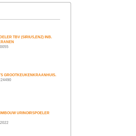
ELER TBV (SIRIUS,ENZ) INB.
 KRANEN
40055
TS GROOTKEUKENKRAANHUIS.
ER24490
E OMBOUW URINOIRSPOELER
02022