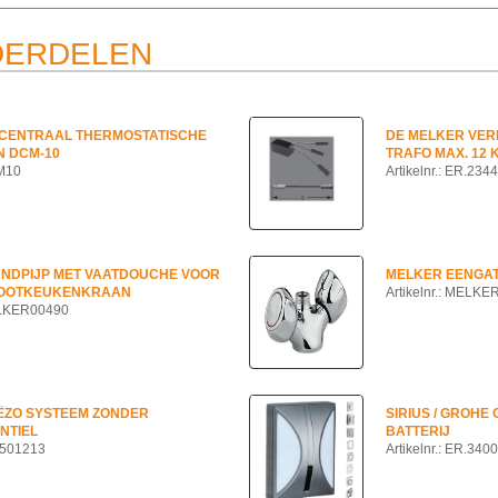
DERDELEN
 CENTRAAL THERMOSTATISCHE
DE MELKER VERD
 DCM-10
TRAFO MAX. 12
CM10
Artikelnr.: ER.234
ANDPIJP MET VAATDOUCHE VOOR
MELKER EENGA
OOTKEUKENKRAAN
Artikelnr.: MELK
MELKER00490
ËZO SYSTEEM ZONDER
SIRIUS / GROH
NTIEL
BATTERIJ
C.501213
Artikelnr.: ER.340