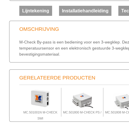
Lijntekening
Installatiehandleiding
Tec
OMSCHRIJVING
M-Check By-pass is een bediening voor een 3-wegklep. D
temperatuursensor en een elektronisch gestuurde 3-wegklep
bevestigingsmateriaal.
GERELATEERDE PRODUCTEN
MC.501001N M-CHECK
MC.501800 M-CHECK PS /
MC.501808 M-C
SWI