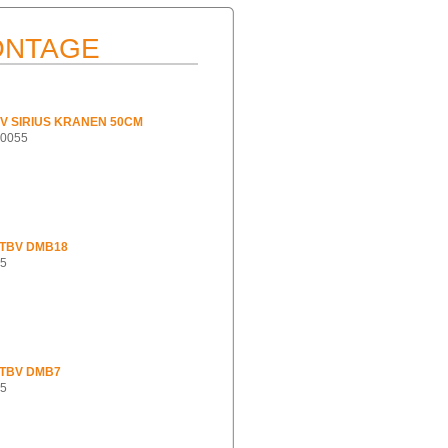
ONTAGE
V SIRIUS KRANEN 50CM
30055
TBV DMB18
25
TBV DMB7
15