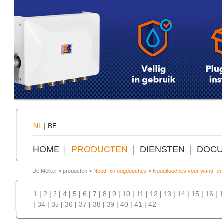
NL
|
BE
HOME
PRODUCTEN
DIENSTEN
DOCU
De Melker
>
producten
>
Nood- en oogdouches
>
Nooddouches voor wand- en
1
|
2
|
3
|
4
|
5
|
6
|
7
|
8
|
9
|
10
|
11
|
12
|
13
|
14
|
15
|
16
|
|
34
|
35
|
36
|
37
|
38
|
39
|
40
|
41
|
42