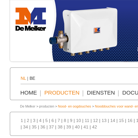
NL
|
BE
HOME
PRODUCTEN
DIENSTEN
DOCU
De Melker
>
producten
>
Nood- en oogdouches
>
Nooddouches voor wand- en
1
|
2
|
3
|
4
|
5
|
6
|
7
|
8
|
9
|
10
|
11
|
12
|
13
|
14
|
15
|
16
|
|
34
|
35
|
36
|
37
|
38
|
39
|
40
|
41
|
42