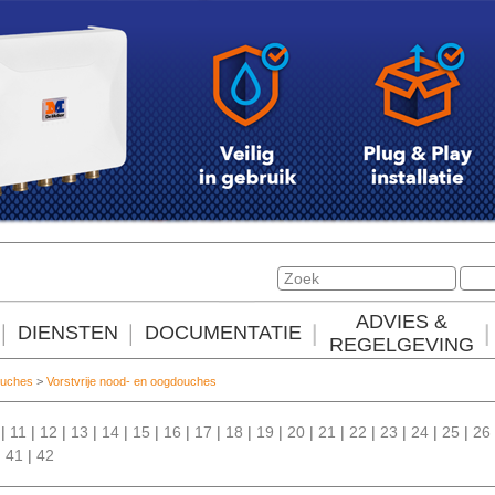
ADVIES &
DIENSTEN
DOCUMENTATIE
REGELGEVING
ouches
>
Vorstvrije nood- en oogdouches
|
11
|
12
|
13
|
14
|
15
|
16
|
17
|
18
|
19
|
20
|
21
|
22
|
23
|
24
|
25
|
26
|
41
|
42