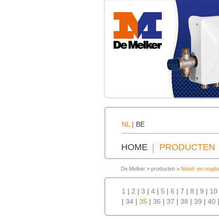
NL
|
BE
HOME
PRODUCTEN
De Melker
>
producten
>
Nood- en oogd
1
|
2
|
3
|
4
|
5
|
6
|
7
|
8
|
9
|
10
|
34
|
35
|
36
|
37
|
38
|
39
|
40