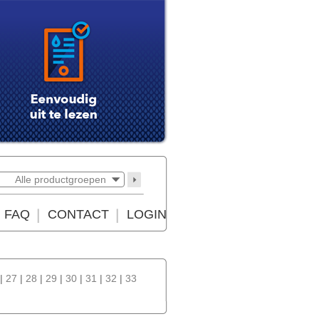
Alle productgroepen
FAQ
CONTACT
LOGIN
|
27
|
28
|
29
|
30
|
31
|
32
|
33