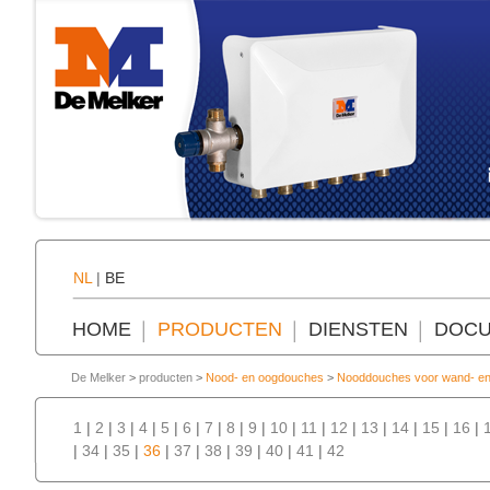
NL
|
BE
HOME
PRODUCTEN
DIENSTEN
DOCU
De Melker
>
producten
>
Nood- en oogdouches
>
Nooddouches voor wand- en
1
|
2
|
3
|
4
|
5
|
6
|
7
|
8
|
9
|
10
|
11
|
12
|
13
|
14
|
15
|
16
|
|
34
|
35
|
36
|
37
|
38
|
39
|
40
|
41
|
42