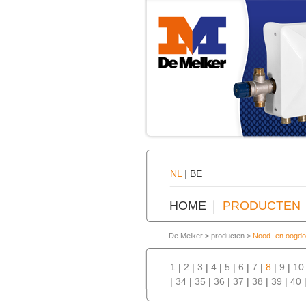
NL
|
BE
HOME
PRODUCTEN
De Melker
>
producten
>
Nood- en oogd
1
|
2
|
3
|
4
|
5
|
6
|
7
|
8
|
9
|
10
|
34
|
35
|
36
|
37
|
38
|
39
|
40