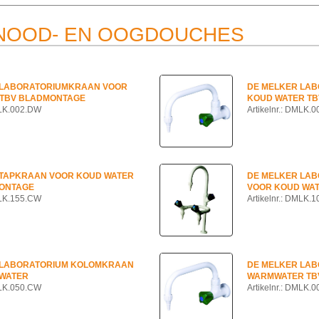
 NOOD- EN OOGDOUCHES
 LABORATORIUMKRAAN VOOR
DE MELKER LA
 TBV BLADMONTAGE
KOUD WATER T
MLK.002.DW
Artikelnr.: DMLK.
 TAPKRAAN VOOR KOUD WATER
DE MELKER LA
ONTAGE
VOOR KOUD WA
MLK.155.CW
Artikelnr.: DMLK.
 LABORATORIUM KOLOMKRAAN
DE MELKER LA
WATER
WARMWATER TB
MLK.050.CW
Artikelnr.: DMLK.