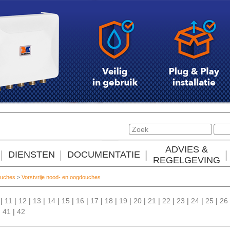
ADVIES &
DIENSTEN
DOCUMENTATIE
REGELGEVING
ouches
>
Vorstvrije nood- en oogdouches
|
11
|
12
|
13
|
14
|
15
|
16
|
17
|
18
|
19
|
20
|
21
|
22
|
23
|
24
|
25
|
26
|
41
|
42