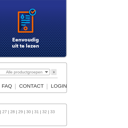
Alle productgroepen
FAQ
CONTACT
LOGIN
|
27
|
28
|
29
|
30
|
31
|
32
|
33