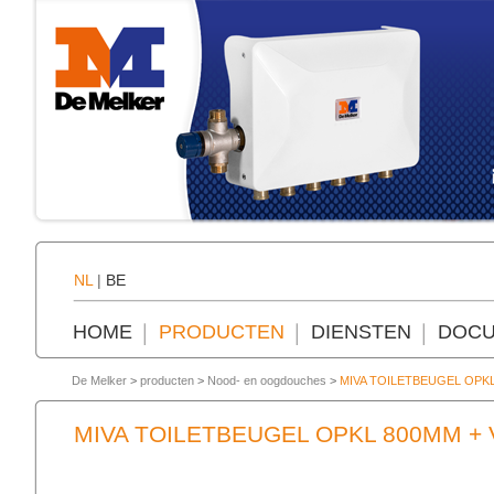
NL
|
BE
HOME
PRODUCTEN
DIENSTEN
DOCU
De Melker
>
producten
>
Nood- en oogdouches
>
MIVA TOILETBEUGEL OPK
MIVA TOILETBEUGEL OPKL 800MM +