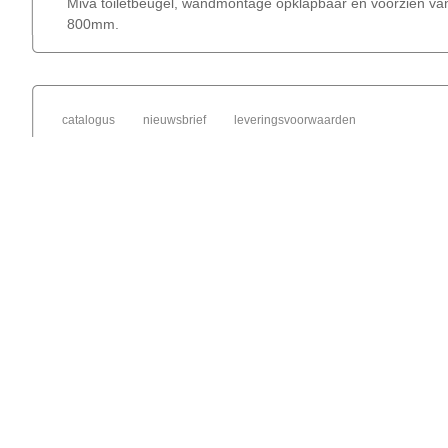
Miva toiletbeugel, wandmontage opklapbaar en voorzien van
800mm.
catalogus
nieuwsbrief
leveringsvoorwaarden