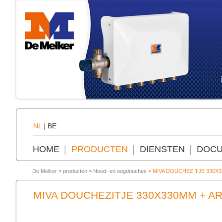
NL
|
BE
HOME
PRODUCTEN
DIENSTEN
DOCU
De Melker
>
producten
>
Nood- en oogdouches
>
MIVA DOUCHEZITJE 330X
MIVA DOUCHEZITJE 330X330MM + 