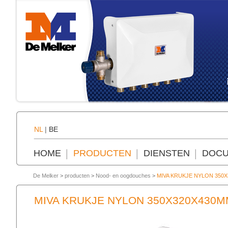
NL
|
BE
HOME
PRODUCTEN
DIENSTEN
DOCU
De Melker
>
producten
>
Nood- en oogdouches
>
MIVA KRUKJE NYLON 350
MIVA KRUKJE NYLON 350X320X430