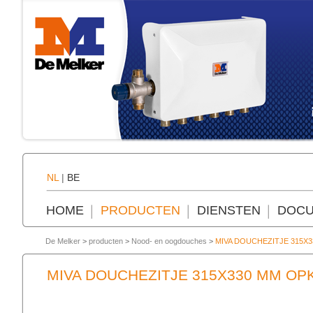
NL
|
BE
HOME
PRODUCTEN
DIENSTEN
DOCU
De Melker
>
producten
>
Nood- en oogdouches
>
MIVA DOUCHEZITJE 315X
MIVA DOUCHEZITJE 315X330 MM O