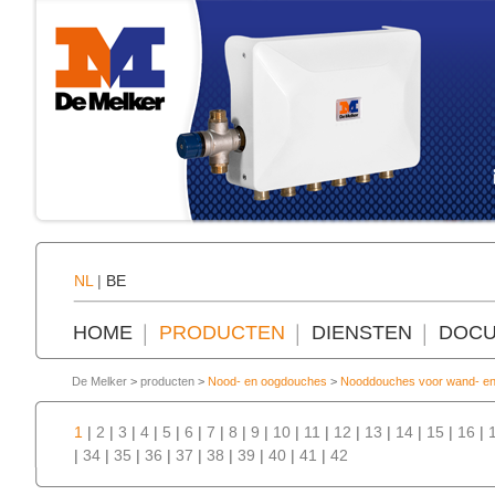
NL
|
BE
HOME
PRODUCTEN
DIENSTEN
DOCU
De Melker
>
producten
>
Nood- en oogdouches
>
Nooddouches voor wand- en
1
|
2
|
3
|
4
|
5
|
6
|
7
|
8
|
9
|
10
|
11
|
12
|
13
|
14
|
15
|
16
|
|
34
|
35
|
36
|
37
|
38
|
39
|
40
|
41
|
42