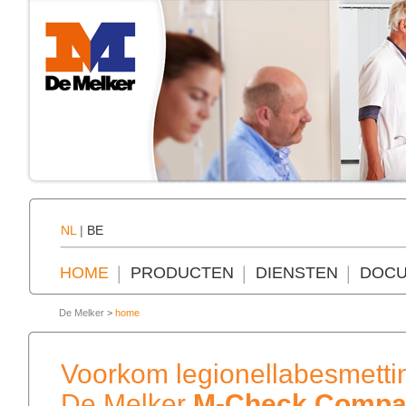
NL
|
BE
HOME
PRODUCTEN
DIENSTEN
DOCU
De Melker
>
home
Voorkom legionellabesmetti
De Melker
M-Check Compa