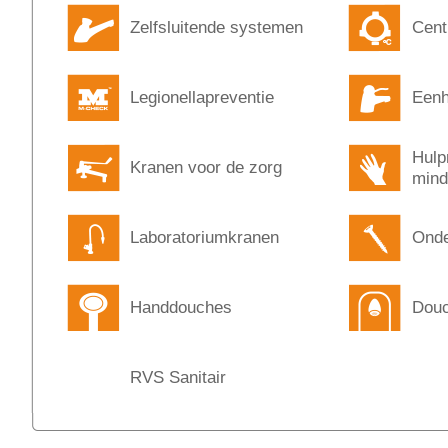
Zelfsluitende systemen
Cent
Legionellapreventie
Eenh
Hulp
Kranen voor de zorg
mind
Laboratoriumkranen
Onde
Handdouches
Douc
RVS Sanitair