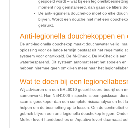
gespoeld wordt – wat bij een legionellabesmetting
moment nog geïnstalleerd, dan gaan de filters d
De anti-legionella douchekop moet op elke douch
blijven. Wordt een douche niet met een douchekop
gebruikt.
Anti-legionella douchekoppen en 
De anti-legionella douchekop maakt douchewater veilig, maa
oplossing voor de lange termijn bestaat uit het regelmatig s
systeem voor ontwikkeld. De
M-Check
. De M-Check is een p
waterbesparend. Dit systeem automatiseert het spoelen en
hebben hiermee geen omkijken meer naar het legionellabehe
Wat te doen bij een legionellabe
Wij adviseren om een BRL6010 gecertificeerd bedrijf een 
samenwerkt. Hun NEN1006-inspectie is een quickscan die sn
scan is goedkoper dan een complete risicoanalyse en het la
helpen om de besmetting op te lossen. Om de continuïteit e
gebruik blijven een anti-legionella douchekop krijgen. Ond
Melker levert handdouches en Aquative levert daarnaast o