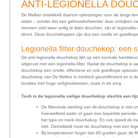
ANTI-LEGIONELLA DO
De Melker ontwikkelt daarom oplossingen voor de lange ter
water – zonder dat een gebouwbeheerder daar omkijken na
mensen snel weer veilig te laten douchen, zijn er legionel
direct. Deze douchekoppen zijn dus een snelle en goedkope o
Legionella filter douchekop: een 
De anti-legionella douchekop lijkt op een normale handdou
uitgerust met een legionella-filter. Nadat de douchekop is aan
douchekop een snelle, effectieve en ook goedkope oplossing 
douchekop van De Melker is medisch gecertificeerd en is da
locaties met hoge veiligheidseisen, zoals in de zorg.
Toch is de legionella veilige douchekop slechts een tij
De filterende werking van de douchekop is niet o
hoeveelheid water of gaan een beperkte periode 
het type en merk douchekop. En ook speelt de kw
niet. Gemiddeld moet de douchekop met een legio
Bij temperaturen hoger dan 60 graden gaan de fil