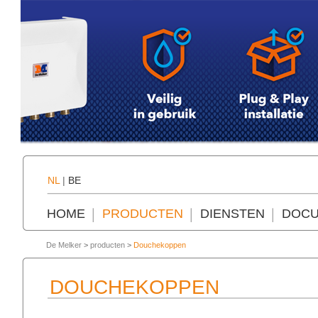
NL
|
BE
HOME
PRODUCTEN
DIENSTEN
DOCU
De Melker
>
producten
>
Douchekoppen
DOUCHEKOPPEN