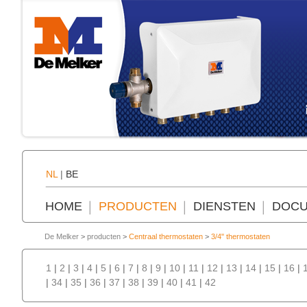
NL
|
BE
HOME
PRODUCTEN
DIENSTEN
DOCU
De Melker
>
producten
>
Centraal thermostaten
>
3/4" thermostaten
1
|
2
|
3
|
4
|
5
|
6
|
7
|
8
|
9
|
10
|
11
|
12
|
13
|
14
|
15
|
16
|
|
34
|
35
|
36
|
37
|
38
|
39
|
40
|
41
|
42