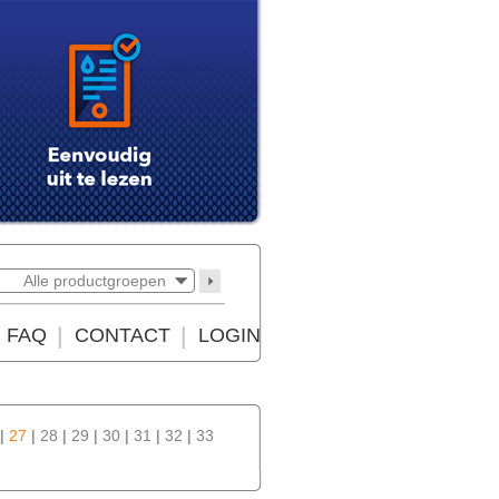
Alle productgroepen
FAQ
CONTACT
LOGIN
|
27
|
28
|
29
|
30
|
31
|
32
|
33