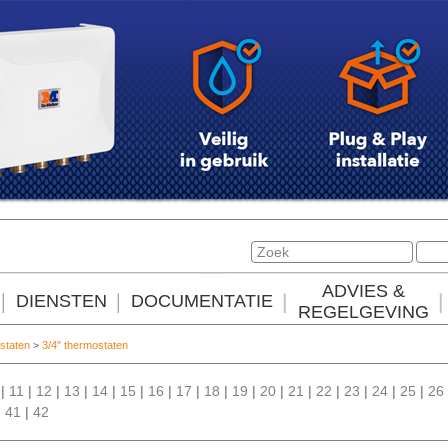
ADVIES &
DIENSTEN
DOCUMENTATIE
REGELGEVING
staten
>
3/4" thermostaten
|
11
|
12
|
13
|
14
|
15
|
16
|
17
|
18
|
19
|
20
|
21
|
22
|
23
|
24
|
25
|
26
|
41
|
42