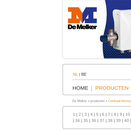
NL
|
BE
HOME
PRODUCTEN
De Melker
>
producten
>
Centraal thermo
1
|
2
|
3
|
4
|
5
|
6
|
7
|
8
|
9
|
10
|
34
|
35
|
36
|
37
|
38
|
39
|
40