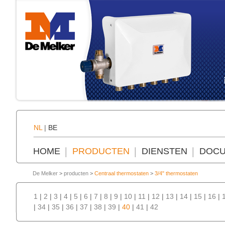
NL
|
BE
HOME
PRODUCTEN
DIENSTEN
DOCU
De Melker
>
producten
>
Centraal thermostaten
>
3/4" thermostaten
1
|
2
|
3
|
4
|
5
|
6
|
7
|
8
|
9
|
10
|
11
|
12
|
13
|
14
|
15
|
16
|
|
34
|
35
|
36
|
37
|
38
|
39
|
40
|
41
|
42