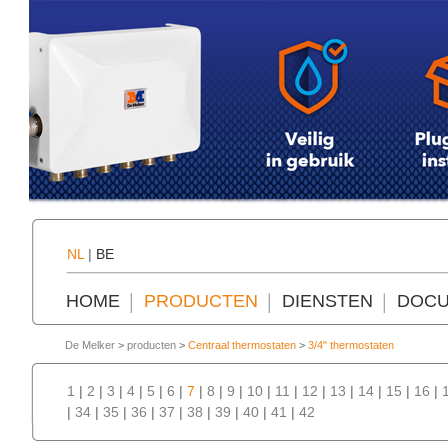
NL
|
BE
HOME
PRODUCTEN
DIENSTEN
DOCU
De Melker
>
producten
>
Centraal thermostaten
>
3/4" thermostaten
1
|
2
|
3
|
4
|
5
|
6
|
7
|
8
|
9
|
10
|
11
|
12
|
13
|
14
|
15
|
16
|
|
34
|
35
|
36
|
37
|
38
|
39
|
40
|
41
|
42