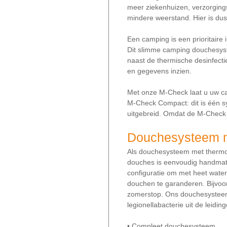
meer ziekenhuizen, verzorgings
mindere weerstand. Hier is dus
Een camping is een prioritaire
Dit slimme camping douchesyste
naast de thermische desinfect
en gegevens inzien.
Met onze M-Check laat u uw ca
M-Check Compact: dit is één sy
uitgebreid. Omdat de M-Check 
Douchesysteem m
Als douchesysteem met thermos
douches is eenvoudig handmati
configuratie om met heet water
douchen te garanderen. Bijvoor
zomerstop. Ons douchesysteem 
legionellabacterie uit de leiding
• Compleet douchesysteem