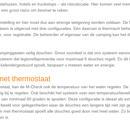
tehuizen, hotels en truckstops – als risicolocatie. Hier komen veel m
 een groot risico om besmet te raken.
 instelling en hier moet dus aan strenge wetgeving worden voldaan. D
em is uitgerust met drie configuraties. Eén daarvan is thermisch beh
ie, voor registratie. De beheerder of eigenaar van de camping kan het
mpinggasten veilig douchen. Groot voordeel is dat ons systeem eenvou
steem dat legionellapreventie voor maximaal 6 douches regelt. En dit
kalendergestuurd spoelt, bespaart u meteen water en energie.
et thermostaat
taat, kan de M-Check ook de temperatuur van het water regelen. De t
g bij te regelen. Ook beschikt het systeem over een temperatuurbevei
 van minimaal 60 graden te spoelen. Deze configuratie is ideaal als ext
beeld voor gelegenheden waar de douches een langere tijd niet zijn ge
met thermostaat spoelt alle douches goed door met heet water. Zo be
en is.