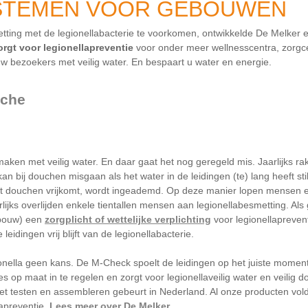
STEMEN VOOR GEBOUWEN
ting met de legionellabacterie te voorkomen, ontwikkelde De Melker
gt voor legionellapreventie
voor onder meer wellnesscentra, zorgc
w bezoekers met veilig water. En bespaart u water en energie.
che
 maken met veilig water. En daar gaat het nog geregeld mis. Jaarlijk
kan bij douchen misgaan als het water in de leidingen (te) lang heeft s
het douchen vrijkomt, wordt ingeademd. Op deze manier lopen mensen 
lijks overlijden enkele tientallen mensen aan legionellabesmetting. A
ebouw) een
zorgplicht of wettelijke verplichting
voor legionellaprevent
eidingen vrij blijft van de legionellabacterie.
nella geen kans. De M-Check spoelt de leidingen op het juiste momen
es op maat in te regelen en zorgt voor legionellaveilig water en veilig 
et testen en assembleren gebeurt in Nederland. Al onze producten vol
lapreventie.
Lees meer over De Melker