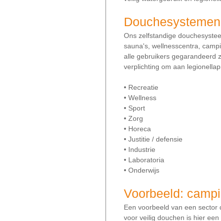
Douchesystemen v
Ons zelfstandige douchesyste
sauna's, wellnesscentra, campi
alle gebruikers gegarandeerd 
verplichting om aan legionella
• Recreatie
• Wellness
• Sport
• Zorg
• Horeca
• Justitie / defensie
• Industrie
• Laboratoria
• Onderwijs
Voorbeeld: camp
Een voorbeeld van een sector d
voor veilig douchen is hier ee