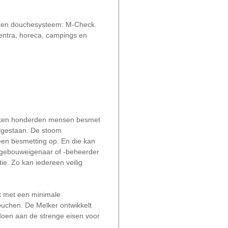
 een douchesysteem: M-Check.
entra, horeca, campings en
s raken honderden mensen besmet
tilgestaan. De stoom
een besmetting op. En die kan
ls gebouweigenaar of -beheerder
ie. Zo kan iedereen veilig
t met een minimale
douchen. De Melker ontwikkelt
doen aan de strenge eisen voor