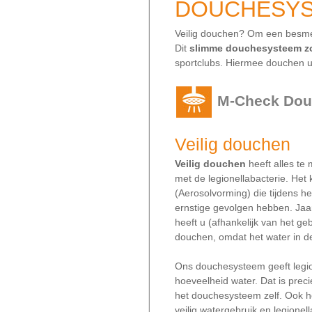
DOUCHESY
Veilig douchen? Om een besmet
Dit
slimme douchesysteem zor
sportclubs. Hiermee douchen u
M-Check Dou
Veilig douchen
Veilig douchen
heeft alles te
met de legionellabacterie. Het 
(Aerosolvorming) die tijdens 
ernstige gevolgen hebben. Jaar
heeft u (afhankelijk van het g
douchen, omdat het water in de l
Ons douchesysteem geeft legio
hoeveelheid water. Dat is preci
het douchesysteem zelf. Ook h
veilig watergebruik en legionel