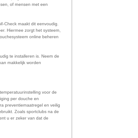
ensen, of mensen met een
e M-Check maakt dit eenvoudig.
eer. Hiermee zorgt het systeem,
 douchesysteem online beheren
dig te installeren is. Neem de
 kan makkelijk worden
emperatuurinstelling voor de
liging per douche en
ra preventiemaatregel en veilig
bruikt. Zoals sportclubs na de
nt u er zeker van dat de