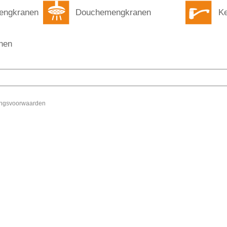
engkranen
Douchemengkranen
K
nen
ingsvoorwaarden