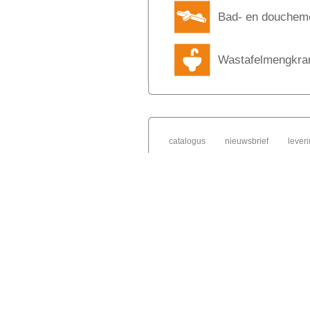
Bad- en douchem
Wastafelmengkra
catalogus
nieuwsbrief
lever