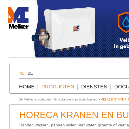
NL
|
BE
HOME
PRODUCTEN
DIENSTEN
DOCU
De Melker
>
producten
>
Grootkeuken- en buitenkranen
>
MELKER STANDPI
HORECA KRANEN EN B
Handen wassen, pannen vullen met water, groente of vaat af