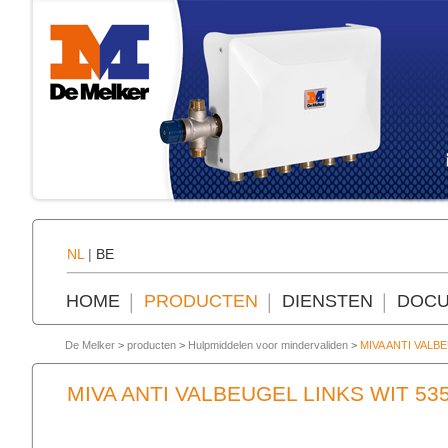
NL
|
BE
HOME
PRODUCTEN
DIENSTEN
DOCU
De Melker
>
producten
>
Hulpmiddelen voor mindervaliden
>
MIVA ANTI VALB
MIVA ANTI VALBEUGEL LINKS WIT 5