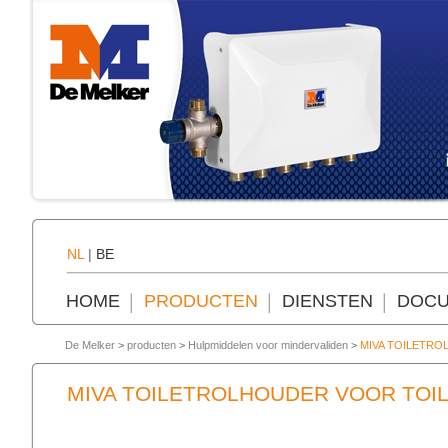
NL
|
BE
HOME
PRODUCTEN
DIENSTEN
DOCU
De Melker
>
producten
>
Hulpmiddelen voor mindervaliden
>
MIVA TOILETR
MIVA TOILETROLHOUDER VOOR TOI