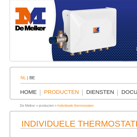
NL
|
BE
HOME
PRODUCTEN
DIENSTEN
DOCU
De Melker
>
producten
>
Individuele thermostaten
INDIVIDUELE THERMOSTAT