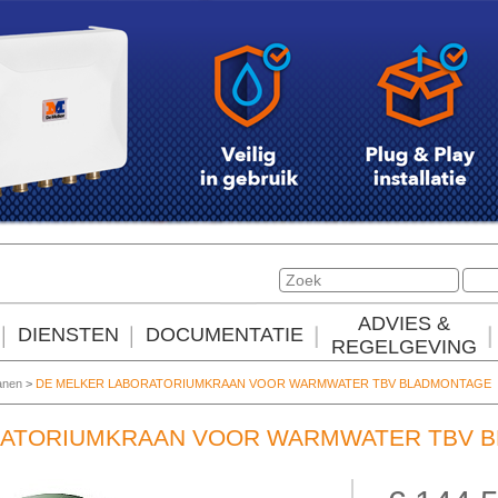
ADVIES &
DIENSTEN
DOCUMENTATIE
REGELGEVING
anen
>
DE MELKER LABORATORIUMKRAAN VOOR WARMWATER TBV BLADMONTAGE
RATORIUMKRAAN VOOR WARMWATER TBV 