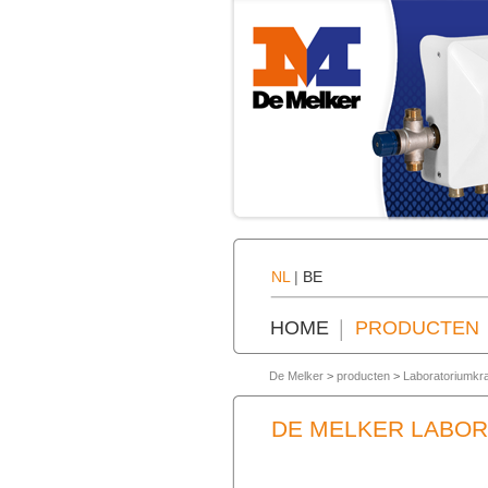
NL
|
BE
HOME
PRODUCTEN
De Melker
>
producten
>
Laboratoriumkr
DE MELKER LABO